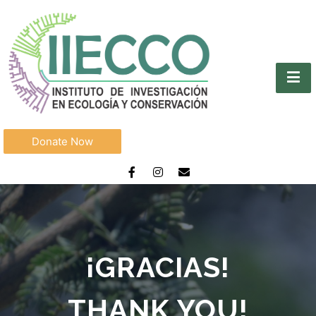
Donate Now
¡GRACIAS!
THANK YOU!